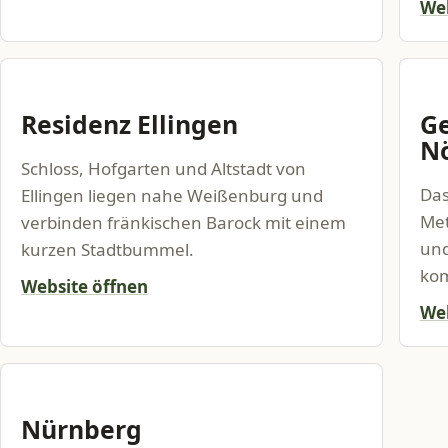
Web
Residenz Ellingen
Ge
Nö
Schloss, Hofgarten und Altstadt von
Das
Ellingen liegen nahe Weißenburg und
Met
verbinden fränkischen Barock mit einem
und
kurzen Stadtbummel.
kom
Website öffnen
Web
Nürnberg