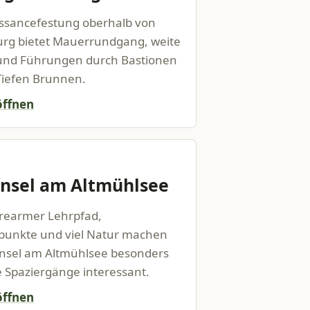
issancefestung oberhalb von
rg bietet Mauerrundgang, weite
 und Führungen durch Bastionen
Tiefen Brunnen.
öffnen
insel am Altmühlsee
erearmer Lehrpfad,
spunkte und viel Natur machen
insel am Altmühlsee besonders
e Spaziergänge interessant.
öffnen