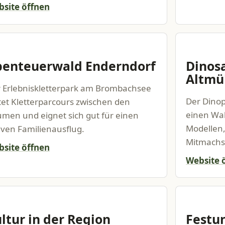
site öffnen
enteuerwald Enderndorf
Dinos
Altmü
 Erlebniskletterpark am Brombachsee
Der Dinop
tet Kletterparcours zwischen den
einen Wal
men und eignet sich gut für einen
Modellen,
iven Familienausflug.
Mitmachs
site öffnen
Website 
ltur in der Region
Festu