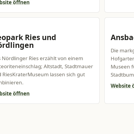
site öffnen
opark Ries und
Ansba
rdlingen
Die markg
 Nördlinger Ries erzählt von einem
Hofgarten
eoriteneinschlag; Altstadt, Stadtmauer
Museen fü
 RiesKraterMuseum lassen sich gut
Stadtbum
binieren.
Website 
site öffnen