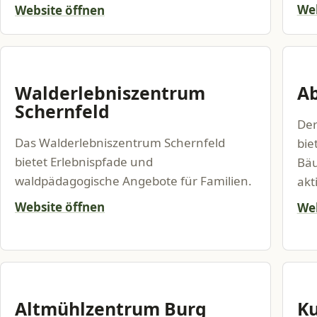
Web
Website öffnen
Walderlebniszentrum
Ab
Schernfeld
Der
Das Walderlebniszentrum Schernfeld
bie
bietet Erlebnispfade und
Bäu
waldpädagogische Angebote für Familien.
akt
Website öffnen
Web
Altmühlzentrum Burg
Ku