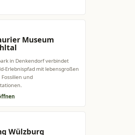
aurier Museum
hltal
ark in Denkendorf verbindet
d-Erlebnispfad mit lebensgroßen
 Fossilien und
tationen.
öffnen
ng Wülzburg