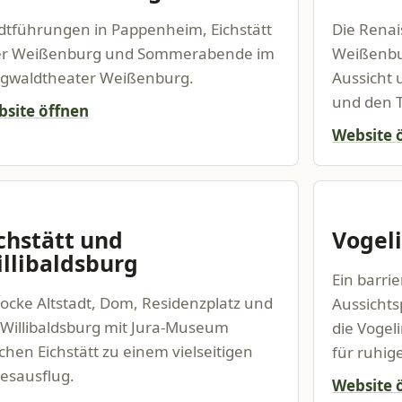
dtführungen in Pappenheim, Eichstätt
Die Rena
er Weißenburg und Sommerabende im
Weißenbu
gwaldtheater Weißenburg.
Aussicht
und den 
site öffnen
Website 
chstätt und
Vogel
llibaldsburg
Ein barri
ocke Altstadt, Dom, Residenzplatz und
Aussicht
 Willibaldsburg mit Jura-Museum
die Vogel
hen Eichstätt zu einem vielseitigen
für ruhig
esausflug.
Website 